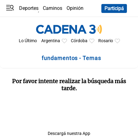
Deportes
Caminos
Opinión
Participá
Programas
Últimas coberturas
Últimas 24 h
En YouTube
Clima
Horóscopo
Lo Último
Argentina
Córdoba
Rosario
fundamentos - Temas
Por favor intente realizar la búsqueda más
tarde.
Descargá nuestra App