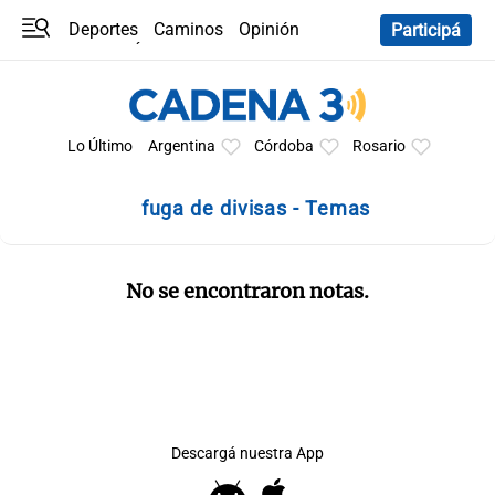
Deportes
Caminos
Opinión
Participá
Programas
Últimas coberturas
Últimas 24 h
En YouTube
Clima
Horóscopo
Lo Último
Argentina
Córdoba
Rosario
fuga de divisas - Temas
No se encontraron notas.
Descargá nuestra App