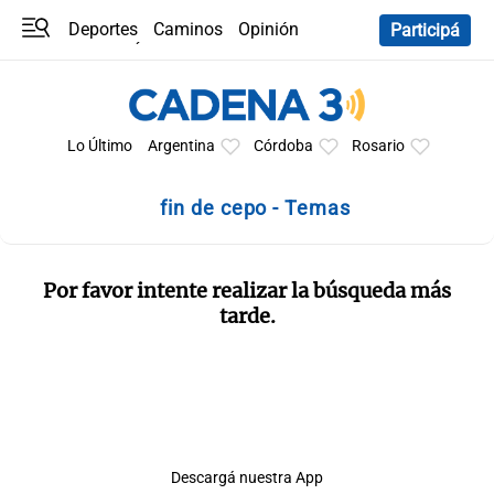
Deportes
Caminos
Opinión
Participá
Programas
Últimas coberturas
Últimas 24 h
En YouTube
Clima
Horóscopo
Lo Último
Argentina
Córdoba
Rosario
fin de cepo - Temas
Por favor intente realizar la búsqueda más
tarde.
Descargá nuestra App