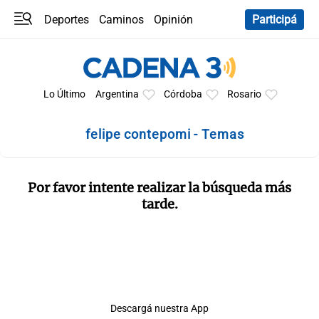
Deportes
Caminos
Opinión
Participá
Programas
Últimas coberturas
Últimas 24 h
En YouTube
Clima
Horóscopo
Lo Último
Argentina
Córdoba
Rosario
felipe contepomi - Temas
Por favor intente realizar la búsqueda más
tarde.
Descargá nuestra App