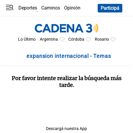
Deportes
Caminos
Opinión
Participá
Programas
Últimas coberturas
Últimas 24 h
En YouTube
Clima
Horóscopo
Lo Último
Argentina
Córdoba
Rosario
expansion internacional - Temas
Por favor intente realizar la búsqueda más
tarde.
Descargá nuestra App