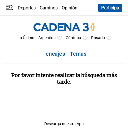
Deportes
Caminos
Opinión
Participá
Programas
Últimas coberturas
Últimas 24 h
En YouTube
Clima
Horóscopo
Lo Último
Argentina
Córdoba
Rosario
encajes - Temas
Por favor intente realizar la búsqueda más
tarde.
Descargá nuestra App