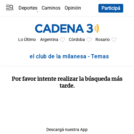
Deportes
Caminos
Opinión
Participá
Programas
Últimas coberturas
Últimas 24 h
En YouTube
Clima
Horóscopo
Lo Último
Argentina
Córdoba
Rosario
el club de la milanesa - Temas
Por favor intente realizar la búsqueda más
tarde.
Descargá nuestra App