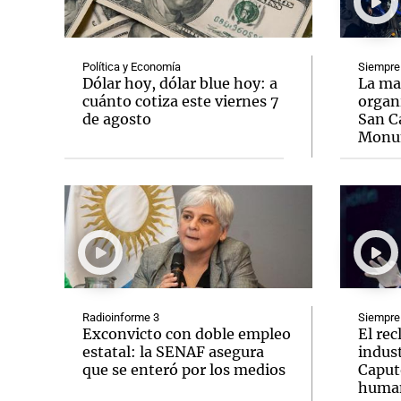
Política y Economía
Siempre
Dólar hoy, dólar blue hoy: a
La ma
cuánto cotiza este viernes 7
organi
de agosto
San C
Notas
Notas
Monu
Editorial
Mundial 2026
La Sol
Radioinforme 3
Siempre
Exconvicto con doble empleo
El rec
estatal: la SENAF asegura
indust
que se enteró por los medios
Caput
human