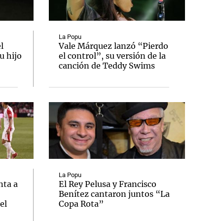
La Popu
l
Vale Márquez lanzó “Pierdo
u hijo
el control”, su versión de la
Notas
canción de Teddy Swims
tas
Notas
Venezuela de
 Groenlandia
Comprometidos
Madur
La Popu
nta a
El Rey Pelusa y Francisco
Benítez cantaron juntos “La
el
Copa Rota”