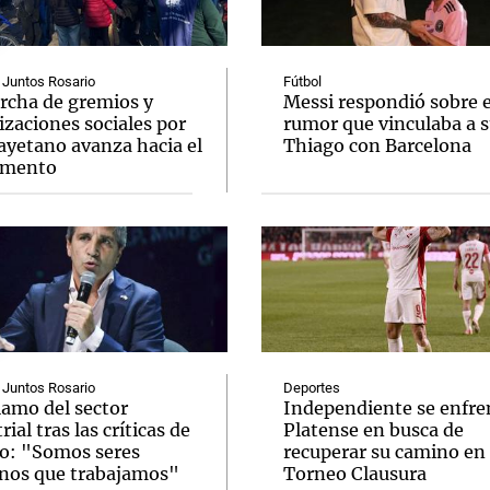
 Juntos Rosario
Fútbol
rcha de gremios y
Messi respondió sobre e
zaciones sociales por
rumor que vinculaba a s
ayetano avanza hacia el
Thiago con Barcelona
Notas
Notas
No
mento
e en Cadena 3
El huracán de Arequito
Cadena 3 en
 Juntos Rosario
Deportes
lamo del sector
Independiente se enfre
rial tras las críticas de
Platense en busca de
o: "Somos seres
recuperar su camino en 
os que trabajamos"
Torneo Clausura