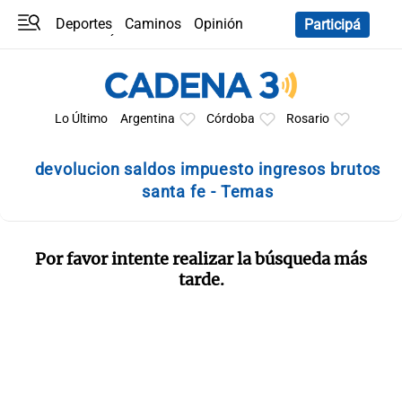
Deportes
Caminos
Opinión
Participá
Programas
Últimas coberturas
Últimas 24 h
En YouTube
Clima
Horóscopo
Lo Último
Argentina
Córdoba
Rosario
devolucion saldos impuesto ingresos brutos
santa fe - Temas
Por favor intente realizar la búsqueda más
tarde.