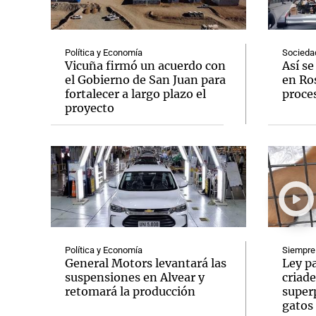
Política y Economía
Socieda
Vicuña firmó un acuerdo con
Así s
el Gobierno de San Juan para
en Ros
fortalecer a largo plazo el
proce
Notas
Notas
proyecto
Editorial
Mundial 2026
La Sol
Política y Economía
Siempre
General Motors levantará las
Ley pa
suspensiones en Alvear y
criade
retomará la producción
super
gatos