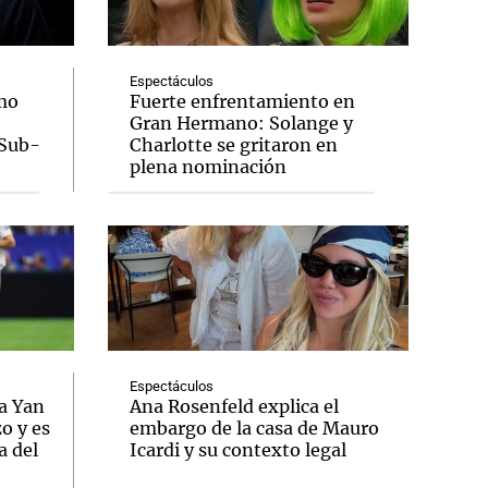
Espectáculos
mo
Fuerte enfrentamiento en
Gran Hermano: Solange y
Notas
 Sub-
Charlotte se gritaron en
tas
Notas
plena nominación
Venezuela de
 Groenlandia
Comprometidos
Madur
Espectáculos
a Yan
Ana Rosenfeld explica el
o y es
embargo de la casa de Mauro
a del
Icardi y su contexto legal