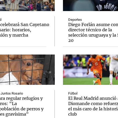
d
Deportes
e celebrará San Cayetano
Diego Forlán asume co
ario: horarios,
director técnico de la
sión y marcha
selección uruguaya y la
Notas
Notas
No
20
e en Cadena 3
El huracán de Arequito
Cadena 3 en
 Juntos Rosario
Fútbol
ra regular refugios y
El Real Madrid anunció 
ros: "La
Diomande como refuerz
población de perros y
el más caro de la histori
 es gravísima"
club