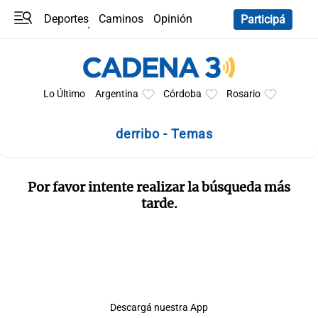
Deportes
Caminos
Opinión
Participá
Programas
Últimas coberturas
Últimas 24 h
En YouTube
Clima
Horóscopo
Lo Último
Argentina
Córdoba
Rosario
derribo - Temas
Por favor intente realizar la búsqueda más
tarde.
Descargá nuestra App