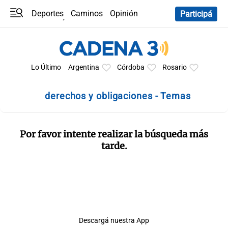
Deportes
Caminos
Opinión
Participá
Programas
Últimas coberturas
Últimas 24 h
En YouTube
Clima
Horóscopo
Lo Último
Argentina
Córdoba
Rosario
derechos y obligaciones - Temas
Por favor intente realizar la búsqueda más
tarde.
Descargá nuestra App