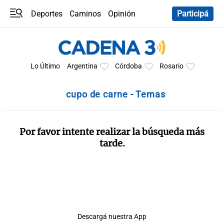
Deportes
Caminos
Opinión
Participá
Programas
Últimas coberturas
Últimas 24 h
En YouTube
Clima
Horóscopo
Lo Último
Argentina
Córdoba
Rosario
cupo de carne - Temas
Por favor intente realizar la búsqueda más
tarde.
Descargá nuestra App