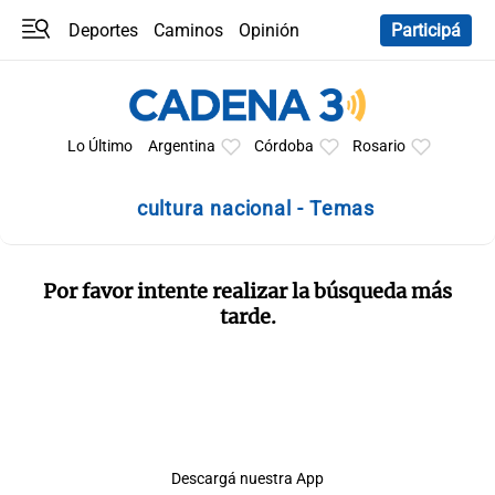
Deportes
Caminos
Opinión
Participá
Programas
Últimas coberturas
Últimas 24 h
En YouTube
Clima
Horóscopo
Lo Último
Argentina
Córdoba
Rosario
cultura nacional - Temas
Por favor intente realizar la búsqueda más
tarde.
Descargá nuestra App