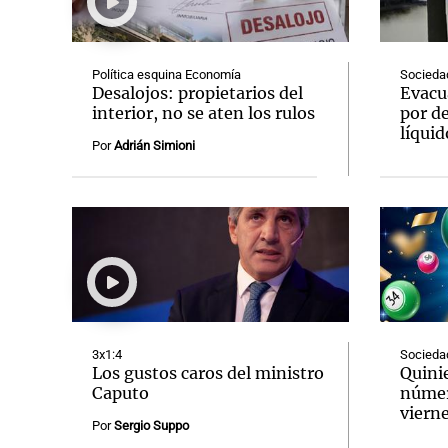
Política esquina Economía
Socieda
Desalojos: propietarios del
Evacu
interior, no se aten los rulos
por d
líquid
Notas
Notas
Por
Adrián Simioni
Editorial
Mundial 2026
La Sol
3x1:4
Socieda
Los gustos caros del ministro
Quinie
Caputo
númer
vierne
Por
Sergio Suppo