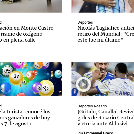
d
Deportes
ación en Monte Castro
Nicolás Tagliafico antic
errame de oxígeno
retiro del Mundial: "Cr
o en plena calle
este fue mi último"
Notas
Notas
No
e en Cadena 3
El huracán de Arequito
Cadena 3 en
d
Deportes Rosario
la turista: conocé los
¡Gritalo, Canalla! Reviví
os ganadores de hoy
goles de Rosario Central
s 7 de agosto.
victoria ante Aldosivi
Por
Emmanuel Greco