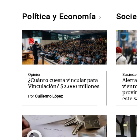
Política y Economía
Soci
Opinión
Socieda
¿Cuánto cuesta vincular para
Alerta
Vinculación? $2.000 millones
vient
provin
Por
Guillermo López
este 