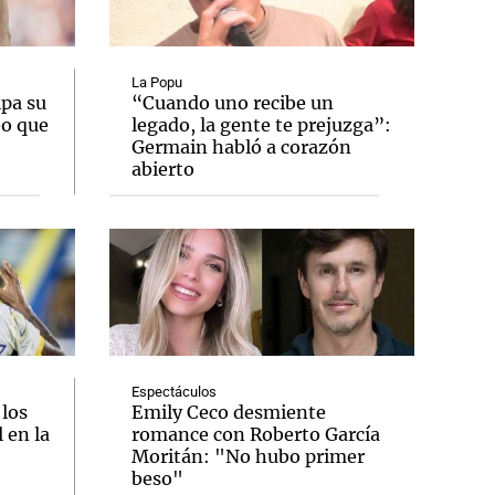
La Popu
ipa su
“Cuando uno recibe un
eo que
legado, la gente te prejuzga”:
Notas
Germain habló a corazón
tas
Notas
abierto
Venezuela de
 Groenlandia
Comprometidos
Madur
Espectáculos
 los
Emily Ceco desmiente
 en la
romance con Roberto García
Moritán: "No hubo primer
beso"