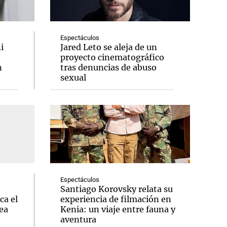
Espectáculos
i
Jared Leto se aleja de un
proyecto cinematográfico
Notas
n
tras denuncias de abuso
tas
Notas
sexual
Venezuela de
 Groenlandia
Comprometidos
Madur
Espectáculos
Santiago Korovsky relata su
ca el
experiencia de filmación en
ea
Kenia: un viaje entre fauna y
aventura