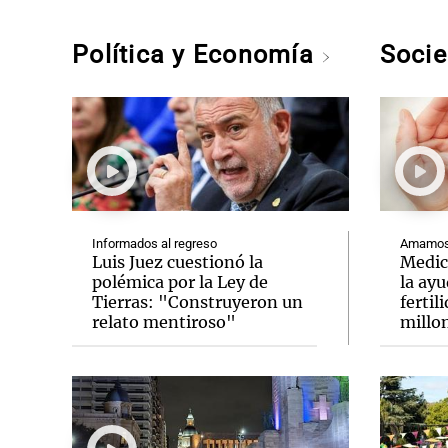
Política y Economía
Soci
Informados al regreso
Amamos 
Luis Juez cuestionó la
Medic
polémica por la Ley de
la ay
Tierras: "Construyeron un
fertil
relato mentiroso"
millo