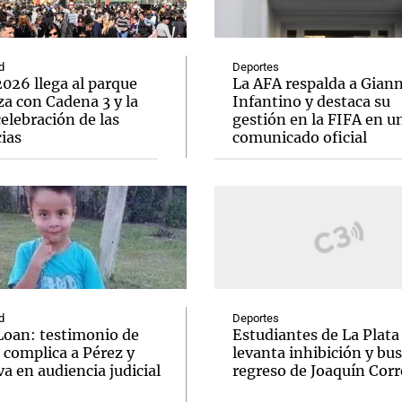
d
Deportes
026 llega al parque
La AFA respalda a Giann
a con Cadena 3 y la
Infantino y destaca su
elebración de las
gestión en la FIFA en u
Notas
Notas
No
ias
comunicado oficial
e en Cadena 3
El huracán de Arequito
Cadena 3 en
d
Deportes
Loan: testimonio de
Estudiantes de La Plata
 complica a Pérez y
levanta inhibición y bus
va en audiencia judicial
regreso de Joaquín Corr