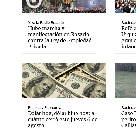
Viva la Radio Rosario
Socieda
Hubo marcha y
ReDi 2
manifestación en Rosario
Urquiz
contra la Ley de Propiedad
gran c
Notas
Notas
Privada
infanc
Editorial
Mundial 2026
La Sol
Política y Economía
Socieda
Dólar hoy, dólar blue hoy: a
Caso 
cuánto cerró este jueves 6 de
perito
agosto
Cailla