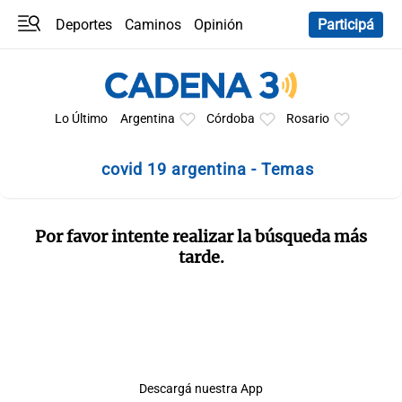
Deportes
Caminos
Opinión
Participá
Programas
Últimas coberturas
Últimas 24 h
En YouTube
Clima
Horóscopo
Lo Último
Argentina
Córdoba
Rosario
covid 19 argentina - Temas
Por favor intente realizar la búsqueda más
tarde.
Descargá nuestra App