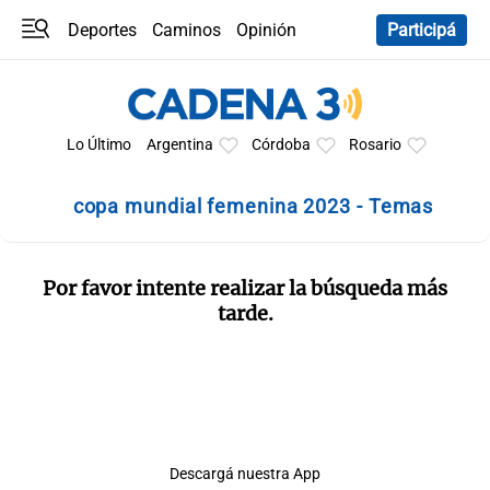
Deportes
Caminos
Opinión
Participá
Programas
Últimas coberturas
Últimas 24 h
En YouTube
Clima
Horóscopo
Lo Último
Argentina
Córdoba
Rosario
copa mundial femenina 2023 - Temas
Por favor intente realizar la búsqueda más
tarde.
Descargá nuestra App