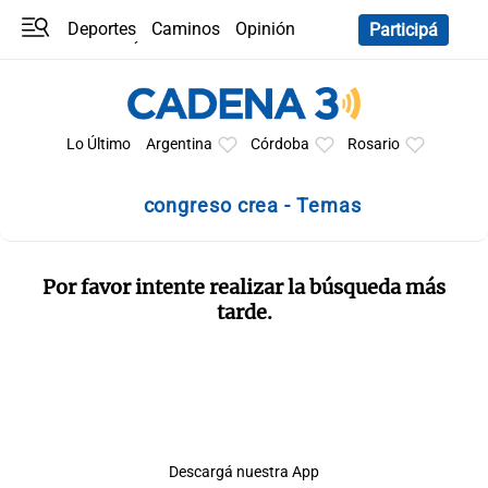
Deportes
Caminos
Opinión
Participá
Programas
Últimas coberturas
Últimas 24 h
En YouTube
Clima
Horóscopo
Lo Último
Argentina
Córdoba
Rosario
congreso crea - Temas
Por favor intente realizar la búsqueda más
tarde.
Descargá nuestra App