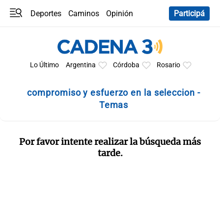
Deportes
Caminos
Opinión
Participá
Programas
Últimas coberturas
Últimas 24 h
En YouTube
Clima
Horóscopo
Lo Último
Argentina
Córdoba
Rosario
compromiso y esfuerzo en la seleccion -
Temas
Por favor intente realizar la búsqueda más
tarde.