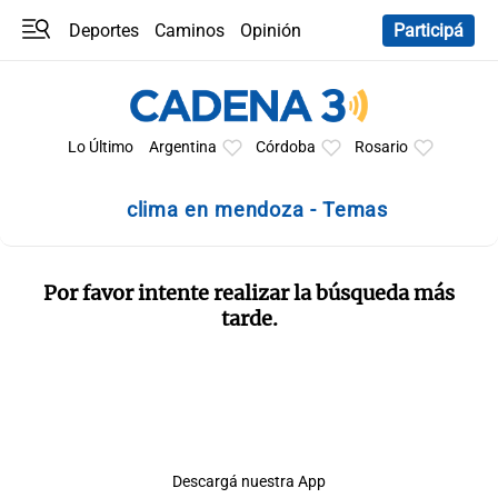
Deportes
Caminos
Opinión
Participá
Programas
Últimas coberturas
Últimas 24 h
En YouTube
Clima
Horóscopo
Lo Último
Argentina
Córdoba
Rosario
clima en mendoza - Temas
Por favor intente realizar la búsqueda más
tarde.
Descargá nuestra App