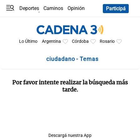
Deportes
Caminos
Opinión
Participá
Programas
Últimas coberturas
Últimas 24 h
En YouTube
Clima
Horóscopo
Lo Último
Argentina
Córdoba
Rosario
ciudadano - Temas
Por favor intente realizar la búsqueda más
tarde.
Descargá nuestra App