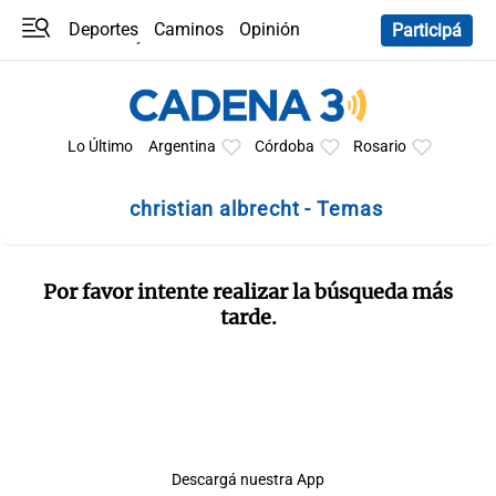
Deportes
Caminos
Opinión
Participá
Programas
Últimas coberturas
Últimas 24 h
En YouTube
Clima
Horóscopo
Lo Último
Argentina
Córdoba
Rosario
christian albrecht - Temas
Por favor intente realizar la búsqueda más
tarde.
Descargá nuestra App