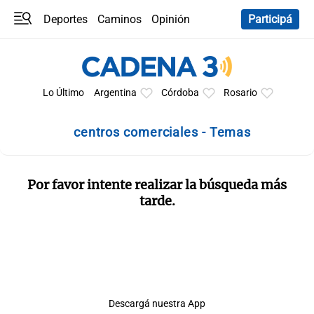
Deportes
Caminos
Opinión
Participá
Programas
Últimas coberturas
Últimas 24 h
En YouTube
Clima
Horóscopo
Lo Último
Argentina
Córdoba
Rosario
centros comerciales - Temas
Por favor intente realizar la búsqueda más
tarde.
Descargá nuestra App