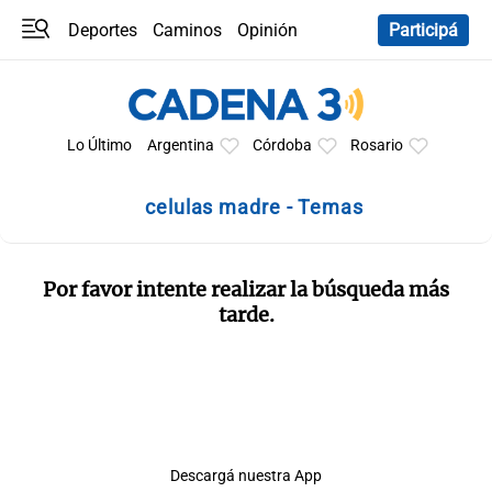
Deportes
Caminos
Opinión
Participá
Programas
Últimas coberturas
Últimas 24 h
En YouTube
Clima
Horóscopo
Lo Último
Argentina
Córdoba
Rosario
celulas madre - Temas
Por favor intente realizar la búsqueda más
tarde.
Descargá nuestra App