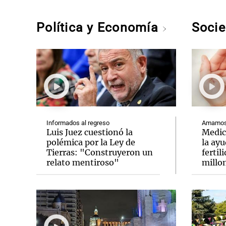
Política y Economía
Soci
Informados al regreso
Amamos 
Luis Juez cuestionó la
Medic
polémica por la Ley de
la ay
Tierras: "Construyeron un
fertil
relato mentiroso"
millo