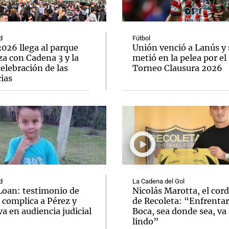
d
Fútbol
026 llega al parque
Unión venció a Lanús y 
a con Cadena 3 y la
metió en la pelea por el
elebración de las
Torneo Clausura 2026
Notas
Notas
No
ias
e en Cadena 3
El huracán de Arequito
Cadena 3 en
d
La Cadena del Gol
Loan: testimonio de
Nicolás Marotta, el cor
 complica a Pérez y
de Recoleta: “Enfrentar
va en audiencia judicial
Boca, sea donde sea, va 
lindo”