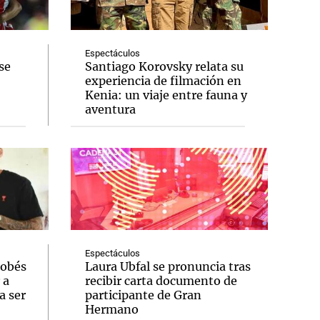
Espectáculos
se
Santiago Korovsky relata su
experiencia de filmación en
Notas
Kenia: un viaje entre fauna y
tas
Notas
aventura
Venezuela de
 Groenlandia
Comprometidos
Madur
Espectáculos
dobés
Laura Ubfal se pronuncia tras
 a
recibir carta documento de
a ser
participante de Gran
Hermano