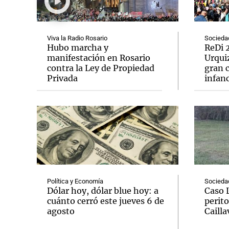
Viva la Radio Rosario
Socieda
Hubo marcha y
ReDi 2
manifestación en Rosario
Urquiz
contra la Ley de Propiedad
gran c
Notas
Notas
Privada
infanc
Editorial
Mundial 2026
La Sol
Política y Economía
Socieda
Dólar hoy, dólar blue hoy: a
Caso 
cuánto cerró este jueves 6 de
perito
agosto
Cailla