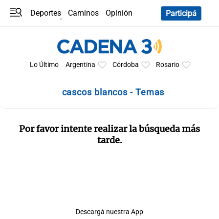
Deportes
Caminos
Opinión
Participá
Programas
Últimas coberturas
Últimas 24 h
En YouTube
Clima
Horóscopo
Lo Último
Argentina
Córdoba
Rosario
cascos blancos - Temas
Por favor intente realizar la búsqueda más
tarde.
Descargá nuestra App