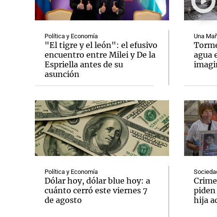
Política y Economía
Una Mañ
"El tigre y el león": el efusivo
Tormen
encuentro entre Milei y De la
agua 
Espriella antes de su
imag
Notas
Notas
asunción
Editorial
Mundial 2026
La Sol
Política y Economía
Socieda
Dólar hoy, dólar blue hoy: a
Crime
cuánto cerró este viernes 7
piden
de agosto
hija a