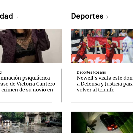
edad
Deportes
d
Deportes Rosario
minación psiquiátrica
Newell's visita este do
caso de Victoria Cantero
a Defensa y Justicia par
l crimen de su novio en
volver al triunfo
o