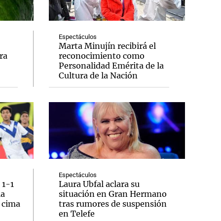
Espectáculos
Marta Minujín recibirá el
ra
reconocimiento como
Notas
Personalidad Emérita de la
tas
Notas
Cultura de la Nación
Venezuela de
 Groenlandia
Comprometidos
Madur
Espectáculos
 1-1
Laura Ubfal aclara su
la
situación en Gran Hermano
a cima
tras rumores de suspensión
en Telefe