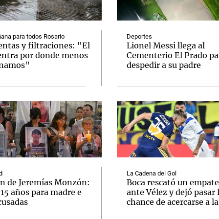
ana para todos Rosario
Deportes
tas y filtraciones: "El
Lionel Messi llega al
entra por donde menos
Cementerio El Prado pa
inamos"
despedir a su padre
Notas
Notas
No
e en Cadena 3
El huracán de Arequito
Cadena 3 en
d
La Cadena del Gol
n de Jeremías Monzón:
Boca rescató un empate
 15 años para madre e
ante Vélez y dejó pasar 
cusadas
chance de acercarse a l