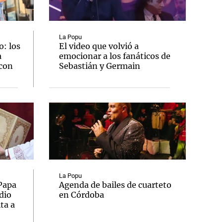
La Popu
: los
El video que volvió a
a
emocionar a los fanáticos de
Notas
 con
Sebastián y Germain
tas
Notas
Venezuela de
 Groenlandia
Comprometidos
Madur
La Popu
 Papa
Agenda de bailes de cuarteto
dio
en Córdoba
ta a