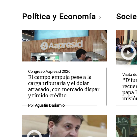
Política y Economía
Soci
Congreso Aapresid 2026
Visita d
El campo empuja pese a la
"Difun
carga tributaria y el dólar
recue
atrasado, con mercado dispar
papa 
y tímido crédito
misió
Por
Agustín Dadamio