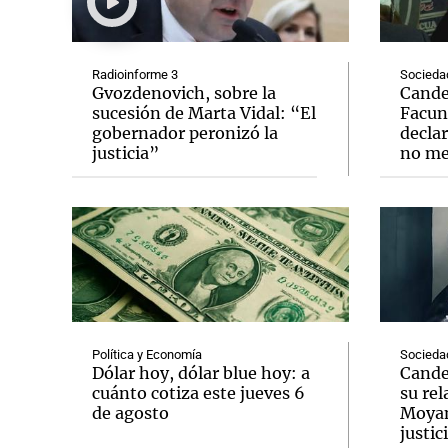
Radioinforme 3
Socieda
Gvozdenovich, sobre la
Candel
sucesión de Marta Vidal: “El
Facun
gobernador peronizó la
declar
Notas
Notas
justicia”
no me
Editorial
Mundial 2026
La Sol
Política y Economía
Socieda
Dólar hoy, dólar blue hoy: a
Cande
cuánto cotiza este jueves 6
su re
de agosto
Moyano
justic