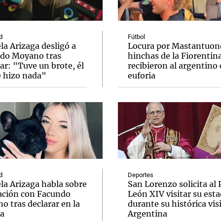
d
Fútbol
a Arizaga desligó a
Locura por Mastantuono
do Moyano tras
hinchas de la Fiorentin
ar: "Tuve un brote, él
recibieron al argentino
Notas
Notas
No
 hizo nada"
euforia
e en Cadena 3
El huracán de Arequito
Cadena 3 en
d
Deportes
la Arizaga habla sobre
San Lorenzo solicita al
lación con Facundo
León XIV visitar su esta
 tras declarar en la
durante su histórica visi
ia
Argentina