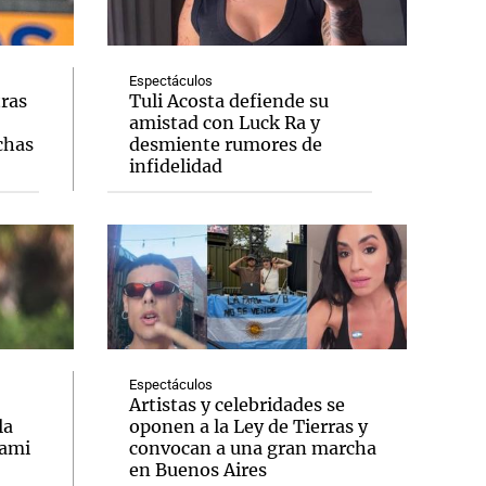
Espectáculos
tras
Tuli Acosta defiende su
amistad con Luck Ra y
Notas
chas
desmiente rumores de
tas
Notas
infidelidad
Venezuela de
 Groenlandia
Comprometidos
Madur
Espectáculos
Artistas y celebridades se
la
oponen a la Ley de Tierras y
iami
convocan a una gran marcha
en Buenos Aires