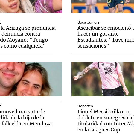
d
Boca Juniors
la Arizaga se pronuncia
Ascacíbar se emocionó 
a denuncia contra
hacer un gol ante
do Moyano: "Tengo
Estudiantes: "Tuve mu
Notas
Notas
No
es como cualquiera"
sensaciones"
e en Cadena 3
El huracán de Arequito
Cadena 3 en
d
Deportes
nmovedora carta de
Lionel Messi brilla con
ida de la hija de la
doblete en su regreso a 
a fallecida en Mendoza
titularidad con Inter M
en la Leagues Cup