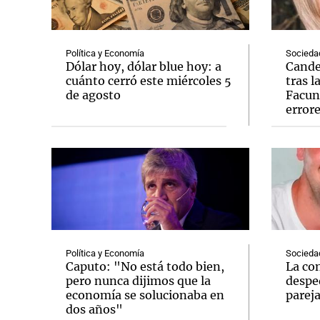
Política y Economía
Socieda
Dólar hoy, dólar blue hoy: a
Cande
cuánto cerró este miércoles 5
tras l
de agosto
Facun
Notas
Notas
error
Editorial
Mundial 2026
La Sol
Política y Economía
Socieda
Caputo: "No está todo bien,
La co
pero nunca dijimos que la
desped
economía se solucionaba en
parej
dos años"