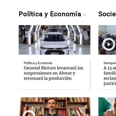
Política y Economía
Soci
Política y Economía
Siempre
General Motors levantará las
A 13 a
suspensiones en Alvear y
famili
retomará la producción
recla
justic