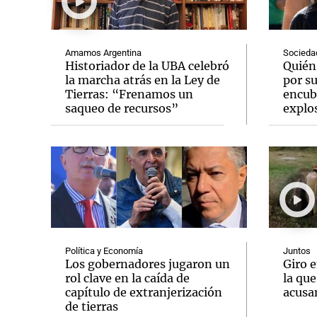
Amamos Argentina
Socieda
Historiador de la UBA celebró
Quién
la marcha atrás en la Ley de
por s
Tierras: “Frenamos un
encubr
Notas
Notas
saqueo de recursos”
explos
Editorial
Mundial 2026
La Sol
Política y Economía
Juntos
Los gobernadores jugaron un
Giro e
rol clave en la caída de
la que
capítulo de extranjerización
acusa
de tierras