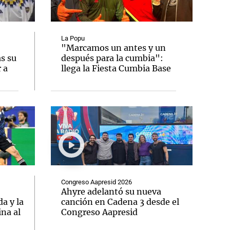
La Popu
"Marcamos un antes y un
as su
después para la cumbia":
Notas
 a
llega la Fiesta Cumbia Base
tas
Notas
Venezuela de
 Groenlandia
Comprometidos
Madur
Congreso Aapresid 2026
Ahyre adelantó su nueva
a y la
canción en Cadena 3 desde el
ina al
Congreso Aapresid