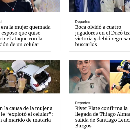
d
Deportes
 era la mujer quemada
Boca olvidó a cuatro
u esposo que quiso
jugadores en el Ducó tr
ir el ataque con la
victoria y debió regresar
Notas
Notas
No
ión de un celular
buscarlos
e en Cadena 3
El huracán de Arequito
Cadena 3 en
Deportes
n la causa de la mujer a
River Plate confirma la
 le “explotó el celular”:
llegada de Thiago Almad
n al marido de matarla
salida de Santiago Lenc
Burgos