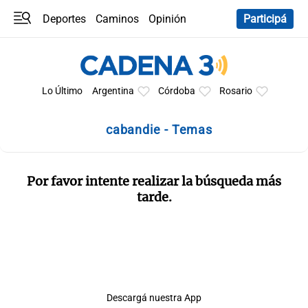
Deportes
Caminos
Opinión
Participá
Programas
Últimas coberturas
Últimas 24 h
En YouTube
Clima
Horóscopo
Lo Último
Argentina
Córdoba
Rosario
cabandie - Temas
Por favor intente realizar la búsqueda más
tarde.
Descargá nuestra App