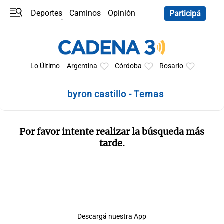
Deportes
Caminos
Opinión
Participá
Programas
Últimas coberturas
Últimas 24 h
En YouTube
Clima
Horóscopo
Lo Último
Argentina
Córdoba
Rosario
byron castillo - Temas
Por favor intente realizar la búsqueda más
tarde.
Descargá nuestra App