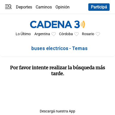
Deportes
Caminos
Opinión
Participá
Programas
Últimas coberturas
Últimas 24 h
En YouTube
Clima
Horóscopo
Lo Último
Argentina
Córdoba
Rosario
buses electricos - Temas
Por favor intente realizar la búsqueda más
tarde.
Descargá nuestra App