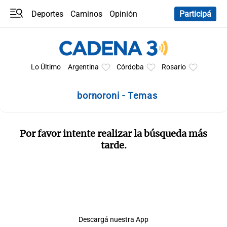
Deportes
Caminos
Opinión
Participá
Programas
Últimas coberturas
Últimas 24 h
En YouTube
Clima
Horóscopo
Lo Último
Argentina
Córdoba
Rosario
bornoroni - Temas
Por favor intente realizar la búsqueda más
tarde.
Descargá nuestra App