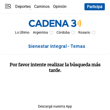
Deportes
Caminos
Opinión
Participá
Programas
Últimas coberturas
Últimas 24 h
En YouTube
Clima
Horóscopo
Lo Último
Argentina
Córdoba
Rosario
bienestar integral - Temas
Por favor intente realizar la búsqueda más
tarde.
Descargá nuestra App