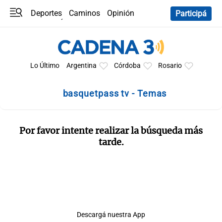
Deportes
Caminos
Opinión
Participá
Programas
Últimas coberturas
Últimas 24 h
En YouTube
Clima
Horóscopo
Lo Último
Argentina
Córdoba
Rosario
basquetpass tv - Temas
Por favor intente realizar la búsqueda más
tarde.
Descargá nuestra App