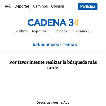
Deportes
Caminos
Opinión
Participá
Programas
Últimas coberturas
Últimas 24 h
En YouTube
Clima
Horóscopo
Lo Último
Argentina
Córdoba
Rosario
babasonicos - Temas
Por favor intente realizar la búsqueda más
tarde.
Descargá nuestra App