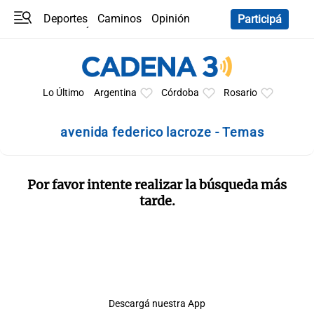
Deportes
Caminos
Opinión
Participá
Programas
Últimas coberturas
Últimas 24 h
En YouTube
Clima
Horóscopo
Lo Último
Argentina
Córdoba
Rosario
avenida federico lacroze - Temas
Por favor intente realizar la búsqueda más
tarde.
Descargá nuestra App