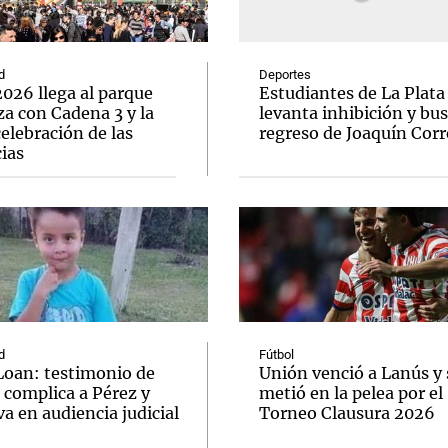
d
Deportes
026 llega al parque
Estudiantes de La Plata
a con Cadena 3 y la
levanta inhibición y bus
elebración de las
regreso de Joaquín Corr
Notas
Notas
No
ias
e en Cadena 3
El huracán de Arequito
Cadena 3 en
d
Fútbol
Loan: testimonio de
Unión venció a Lanús y 
 complica a Pérez y
metió en la pelea por el
va en audiencia judicial
Torneo Clausura 2026