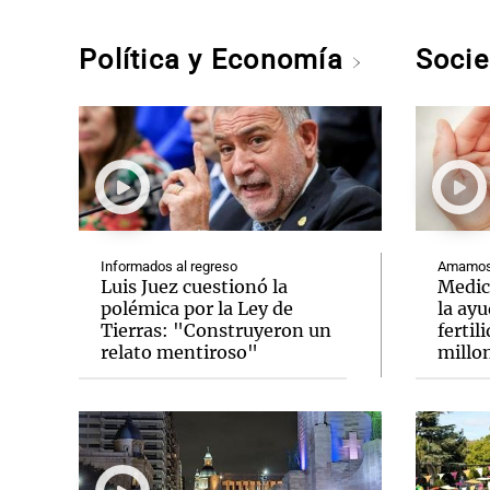
Política y Economía
Soci
Informados al regreso
Amamos 
Luis Juez cuestionó la
Medic
polémica por la Ley de
la ay
Tierras: "Construyeron un
fertil
relato mentiroso"
millo