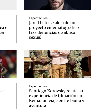
Espectáculos
Jared Leto se aleja de un
ca el
proyecto cinematográfico
Notas
ea
tras denuncias de abuso
tas
Notas
sexual
Venezuela de
 Groenlandia
Comprometidos
Madur
Espectáculos
se
Santiago Korovsky relata su
experiencia de filmación en
Kenia: un viaje entre fauna y
aventura