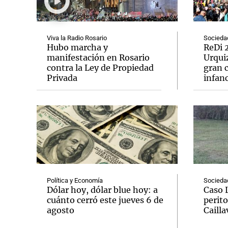
Viva la Radio Rosario
Socieda
Hubo marcha y
ReDi 2
manifestación en Rosario
Urquiz
contra la Ley de Propiedad
gran c
Notas
Notas
Privada
infanc
Editorial
Mundial 2026
La Sol
Política y Economía
Socieda
Dólar hoy, dólar blue hoy: a
Caso 
cuánto cerró este jueves 6 de
perito
agosto
Cailla