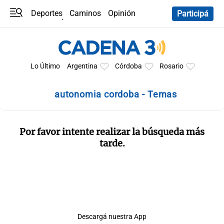
Deportes
Caminos
Opinión
Participá
Programas
Últimas coberturas
Últimas 24 h
En YouTube
Clima
Horóscopo
Lo Último
Argentina
Córdoba
Rosario
autonomia cordoba - Temas
Por favor intente realizar la búsqueda más
tarde.
Descargá nuestra App