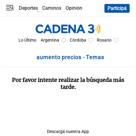
Deportes
Caminos
Opinión
Participá
Programas
Últimas coberturas
Últimas 24 h
En YouTube
Clima
Horóscopo
Lo Último
Argentina
Córdoba
Rosario
aumento precios - Temas
Por favor intente realizar la búsqueda más
tarde.
Descargá nuestra App