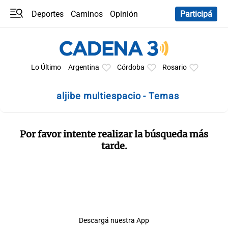
Deportes
Caminos
Opinión
Participá
Programas
Últimas coberturas
Últimas 24 h
En YouTube
Clima
Horóscopo
Lo Último
Argentina
Córdoba
Rosario
aljibe multiespacio - Temas
Por favor intente realizar la búsqueda más
tarde.
Descargá nuestra App