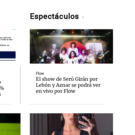
Espectáculos
Flow
El show de Serú Girán por
o
Lebón y Aznar se podrá ver
3%
en vivo por Flow
s