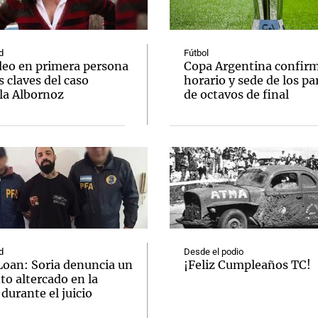
d
Fútbol
deo en primera persona
Copa Argentina confir
s claves del caso
horario y sede de los pa
la Albornoz
de octavos de final
Notas
Notas
No
e en Cadena 3
El huracán de Arequito
Cadena 3 en
d
Desde el podio
Loan: Soria denuncia un
¡Feliz Cumpleaños TC!
to altercado en la
 durante el juicio