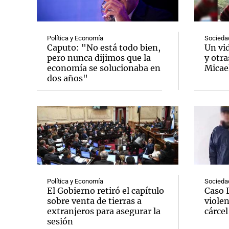
Política y Economía
Socieda
Caputo: "No está todo bien,
Un vi
pero nunca dijimos que la
y otra
economía se solucionaba en
Micae
Notas
Notas
dos años"
Editorial
Mundial 2026
La Sol
Política y Economía
Socieda
El Gobierno retiró el capítulo
Caso 
sobre venta de tierras a
violen
extranjeros para asegurar la
cárcel
sesión