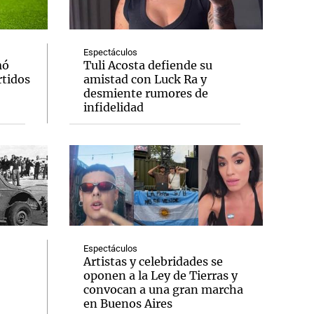
Espectáculos
mó
Tuli Acosta defiende su
rtidos
amistad con Luck Ra y
Notas
desmiente rumores de
tas
Notas
infidelidad
Venezuela de
 Groenlandia
Comprometidos
Madur
Espectáculos
Artistas y celebridades se
oponen a la Ley de Tierras y
convocan a una gran marcha
en Buenos Aires