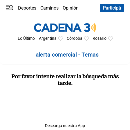
Deportes
Caminos
Opinión
Participá
Programas
Últimas coberturas
Últimas 24 h
En YouTube
Clima
Horóscopo
Lo Último
Argentina
Córdoba
Rosario
alerta comercial - Temas
Por favor intente realizar la búsqueda más
tarde.
Descargá nuestra App