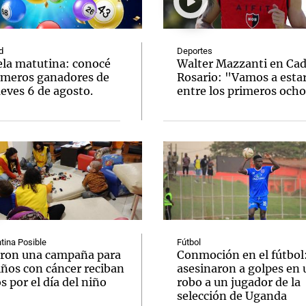
d
Deportes
ela matutina: conocé
Walter Mazzanti en Ca
úmeros ganadores de
Rosario: "Vamos a esta
eves 6 de agosto.
entre los primeros och
Notas
Notas
No
e en Cadena 3
El huracán de Arequito
Cadena 3 en
tina Posible
Fútbol
ron una campaña para
Conmoción en el fútbol
iños con cáncer reciban
asesinaron a golpes en 
s por el día del niño
robo a un jugador de la
selección de Uganda