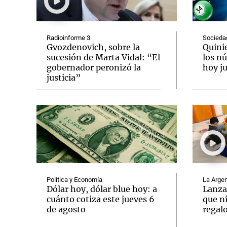
Radioinforme 3
Socieda
Gvozdenovich, sobre la
Quini
sucesión de Marta Vidal: “El
los n
gobernador peronizó la
hoy ju
Notas
Notas
justicia”
Editorial
Mundial 2026
La Sol
Política y Economía
La Argen
Dólar hoy, dólar blue hoy: a
Lanza
cuánto cotiza este jueves 6
que n
de agosto
regalo