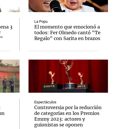
La Popu
dena 3
El momento que emocionó a
r
todos: Fer Olmedo cantó "Te
Notas
o"
Regalo" con Sarita en brazos
tas
Notas
Venezuela de
 Groenlandia
Comprometidos
Madur
Espectáculos
:
Controversia por la reducción
un
de categorías en los Premios
Emmy 2023: actores y
guionistas se oponen