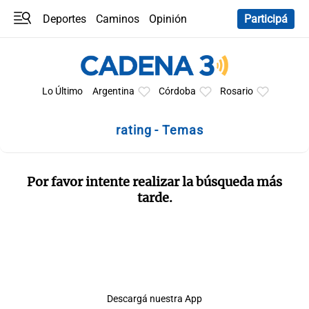
Deportes
Caminos
Opinión
Participá
Programas
Últimas coberturas
Últimas 24 h
En YouTube
Clima
Horóscopo
Lo Último
Argentina
Córdoba
Rosario
rating - Temas
Por favor intente realizar la búsqueda más
tarde.
Descargá nuestra App