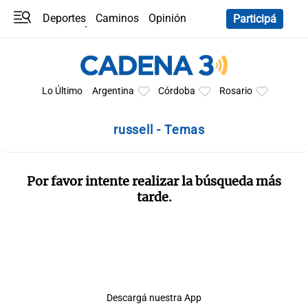
Deportes
Caminos
Opinión
Participá
Programas
Últimas coberturas
Últimas 24 h
En YouTube
Clima
Horóscopo
Lo Último
Argentina
Córdoba
Rosario
russell - Temas
Por favor intente realizar la búsqueda más
tarde.
Descargá nuestra App