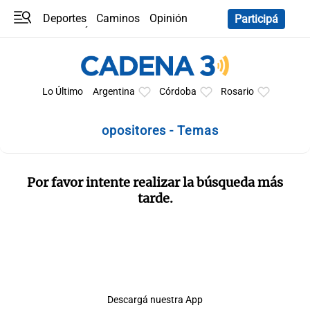
Deportes
Caminos
Opinión
Participá
Programas
Últimas coberturas
Últimas 24 h
En YouTube
Clima
Horóscopo
Lo Último
Argentina
Córdoba
Rosario
opositores - Temas
Por favor intente realizar la búsqueda más
tarde.
Descargá nuestra App