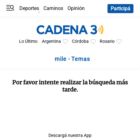
Deportes
Caminos
Opinión
Participá
Programas
Últimas coberturas
Últimas 24 h
En YouTube
Clima
Horóscopo
Lo Último
Argentina
Córdoba
Rosario
mile - Temas
Por favor intente realizar la búsqueda más
tarde.
Descargá nuestra App